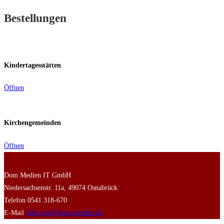
Bestellungen
Kindertagesstätten
Öffnen
Kirchengemeinden
Öffnen
Dom Medien IT GmbH
Niedersachsenstr. 11a, 49074 Osnabrück
Telefon 0541 318-670
E-Mail
hilfe.opti@dom-medien.de