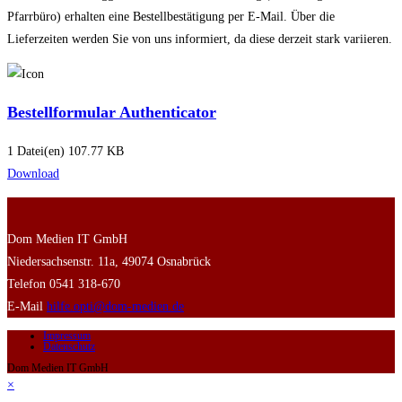
Pfarrbüro) erhalten eine Bestellbestätigung per E-Mail. Über die
Lieferzeiten werden Sie von uns informiert, da diese derzeit stark variieren.
Bestellformular Authenticator
1 Datei(en)
107.77 KB
Download
Dom Medien IT GmbH
Niedersachsenstr. 11a, 49074 Osnabrück
Telefon 0541 318-670
E-Mail
hilfe.opti@dom-medien.de
Impressum
Datenschutz
Dom Medien IT GmbH
×