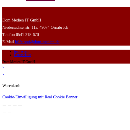
Dom Medien IT GmbH
Niedersachsenstr. 11a, 49074 Osnabrück
Telefon 0541 318-670
E-Mail
hilfe.opti@dom-medien.de
Impressum
Datenschutz
Dom Medien IT GmbH
×
×
Warenkorb
Cookie-Einwilligung mit Real Cookie Banner