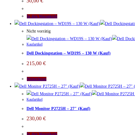
30,00
€
In den Warenkorb
Nicht vorrätig
Kaufartikel
Dell Dockingstation – WD19S – 130 W (Kauf)
215,00
€
Weiterlesen
Kaufartikel
Dell Monitor P2725H – 27″ (Kauf)
230,00
€
In den Warenkorb